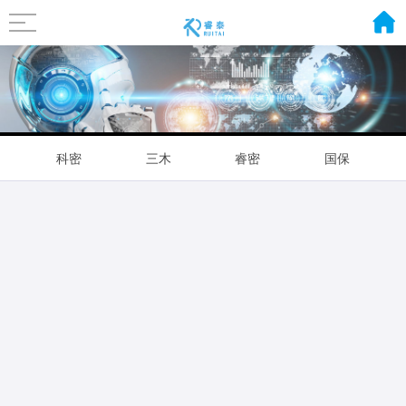
科密
三木
睿密
国保